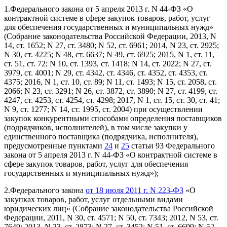
1.Федерального закона от 5 апреля 2013 г. N 44-ФЗ «О
контрактной системе в сфере закупок товаров, работ, услуг
для обеспечения государственных и муниципальных нужд»
(Собрание законодательства Российской Федерации, 2013, N
14, ст. 1652; N 27, ст. 3480; N 52, ст. 6961; 2014, N 23, ст. 2925;
N 30, ст. 4225; N 48, ст. 6637; N 49, ст. 6925; 2015, N 1, ст. 11,
ст. 51, ст. 72; N 10, ст. 1393, ст. 1418; N 14, ст. 2022; N 27, ст.
3979, ст. 4001; N 29, ст. 4342, ст. 4346, ст. 4352, ст. 4353, ст.
4375; 2016, N 1, ст. 10, ст. 89; N 11, ст. 1493; N 15, ст. 2058, ст.
2066; N 23, ст. 3291; N 26, ст. 3872, ст. 3890; N 27, ст. 4199, ст.
4247, ст. 4253, ст. 4254, ст. 4298; 2017, N 1, ст. 15, ст. 30, ст. 41;
N 9, ст. 1277; N 14, ст. 1995, ст. 2004) при осуществлении
закупок конкурентными способами определения поставщиков
(подрядчиков, исполнителей), в том числе закупки у
единственного поставщика (подрядчика, исполнителя),
предусмотренные пунктами
24
и
25
статьи 93 Федерального
закона от 5 апреля 2013 г. N 44-ФЗ «О контрактной системе в
сфере закупок товаров, работ, услуг для обеспечения
государственных и муниципальных нужд»);
2.Федерального закона
от 18 июля 2011 г. N 223-ФЗ
«О
закупках товаров, работ, услуг отдельными видами
юридических лиц» (Собрание законодательства Российской
Федерации, 2011, N 30, ст. 4571; N 50, ст. 7343; 2012, N 53, ст.
7649; 2013, N 23, ст. 2873; N 27, ст. 3452; N 51, ст. 6699; N 52,