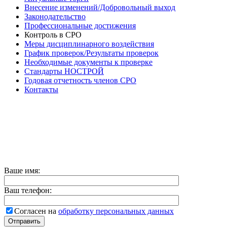
Внесение изменений/Добровольный выход
Законодательство
Профессиональные достижения
Контроль в СРО
Меры дисциплинарного воздействия
График проверок/Результаты проверок
Необходимые документы к проверке
Стандарты НОСТРОЙ
Годовая отчетность членов СРО
Контакты
Режим работы:
пн — чт с 09:00 до 18:00
пт — с 09:00 до 17:00
суббота — выходной
воскресенье — выходной
Продвижение сайта
Relevant
Ваше имя:
Ваш телефон:
Согласен на
обработку персональных данных