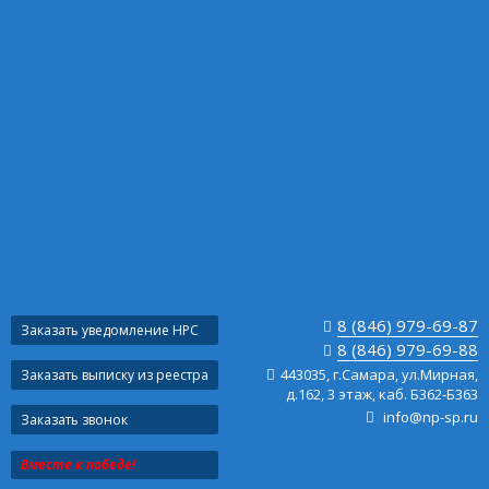
8 (846) 979-69-87
Заказать уведомление НРС
8 (846) 979-69-88
443035, г.Самара, ул.Мирная,
Заказать выписку из реестра
д.162, 3 этаж, каб. Б362-Б363
info@np-sp.ru
Заказать звонок
Вместе к победе!