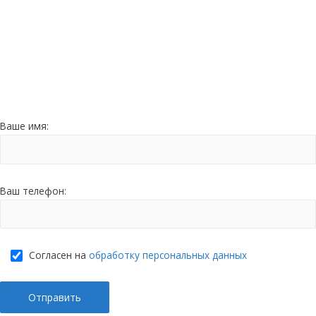
Режим работы:
пн — чт с 09:00 до 18:00
пт — с 09:00 до 17:00
суббота — выходной
воскресенье — выходной
Продвижение сайта
Relevant
Ваше имя:
Ваш телефон:
Согласен на
обработку персональных данных