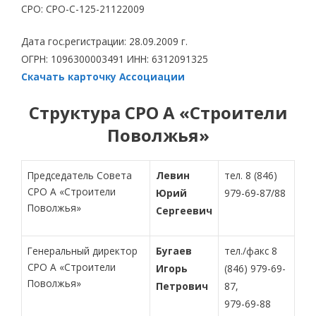
СРО: СРО-С-125-21122009
Дата гос.регистрации: 28.09.2009 г.
ОГРН: 1096300003491 ИНН: 6312091325
Скачать карточку Ассоциации
Структура СРО А «Строители
Поволжья»
Председатель Совета
Левин
тел. 8 (846)
СРО А «Строители
Юрий
979-69-87/88
Поволжья»
Сергеевич
Генеральный директор
Бугаев
тел./факс 8
СРО А «Строители
Игорь
(846) 979-69-
Поволжья»
Петрович
87,
979-69-88