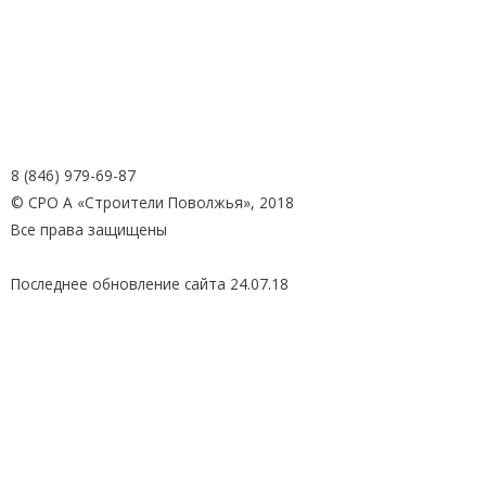
8 (846) 979-69-87
© СРО А «Строители Поволжья», 2018
Все права защищены
Архив
Последнее обновление сайта 24.07.18
Разделы меню:
Вступление
Допуск СРО
Страхование
Заявление и документы