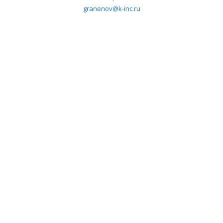
granenov@k-inc.ru